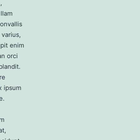
,
ullam
onvallis
varius,
ipit enim
n orci
blandit.
re
ex ipsum
e.
um
at,