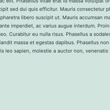
ac elit. Phasellus vitae erat id massa volutpat ti
ipit sed dui quis efficitur. Mauris consectetur p
 pharetra libero suscipit ut. Mauris accumsan 
ante imperdiet, ac varius augue interdum. Proin
eo. Curabitur eu nulla risus. Phasellus a sodales
andit massa et egestas dapibus. Phasellus non 
is leo sapien, molestie a auctor non, venenatis 