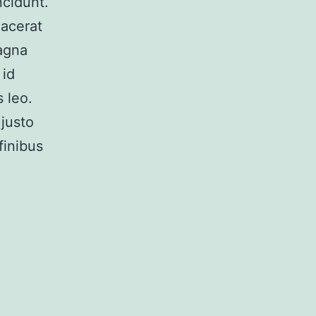
ncidunt.
lacerat
magna
 id
 leo.
justo
finibus