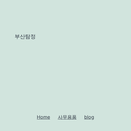
부산탐정
Home
사무용품
blog