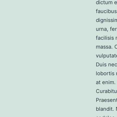
dictum e
faucibus
dignissi
urna, fe
facilisi
massa. 
vulputat
Duis nec
lobortis
at enim.
Curabitu
Praesent
blandit.