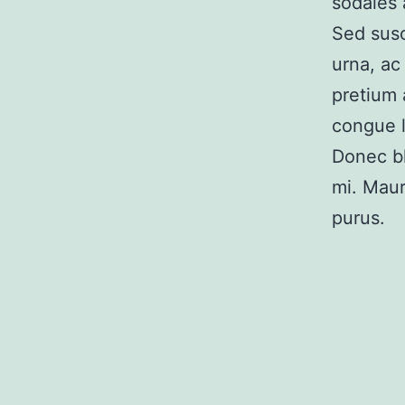
sodales 
Sed susc
urna, ac
pretium 
congue l
Donec bl
mi. Maur
purus.