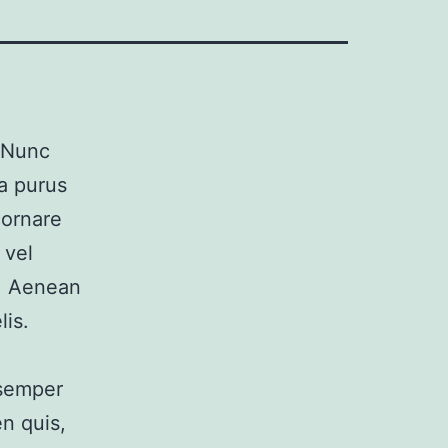
. Nunc
a purus
 ornare
 vel
t. Aenean
lis.
 semper
n quis,