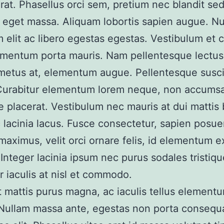
rat. Phasellus orci sem, pretium nec blandit sed
 eget massa. Aliquam lobortis sapien augue. N
m elit ac libero egestas egestas. Vestibulum et c
rmentum porta mauris. Nam pellentesque lectus 
s metus at, elementum augue. Pellentesque susc
Curabitur elementum lorem neque, non accumsa
e placerat. Vestibulum nec mauris at dui mattis 
 lacinia lacus. Fusce consectetur, sapien posue
 maximus, velit orci ornare felis, id elementum 
 Integer lacinia ipsum nec purus sodales tristiqu
r iaculis at nisl et commodo.
 mattis purus magna, ac iaculis tellus element
 Nullam massa ante, egestas non porta consequ