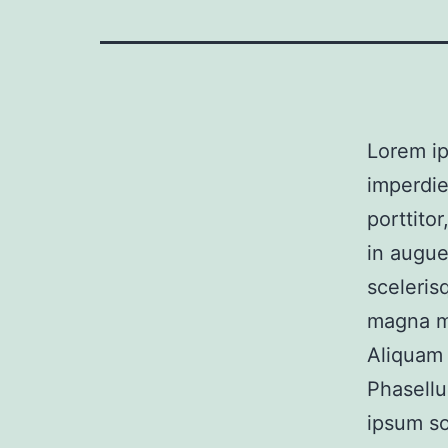
Lorem ip
imperdie
porttito
in augue
sceleris
magna ma
Aliquam 
Phasellu
ipsum so