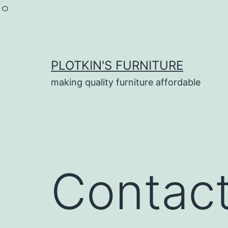
ㅇ
Skip
to
content
PLOTKIN'S FURNITURE
making quality furniture affordable
Contac