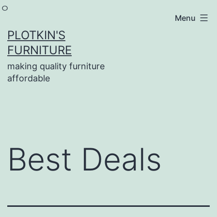
ㅇ
Menu
Skip
PLOTKIN'S
to
FURNITURE
content
making quality furniture
affordable
Best Deals